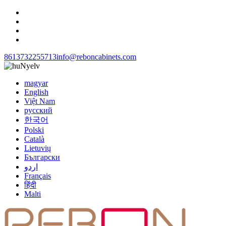
8613732255713
info@reboncabinets.com
Nyelv
magyar
English
Việt Nam
русский
한국어
Polski
Català
Lietuvių
Български
اردو
Français
हिंदी
Malti