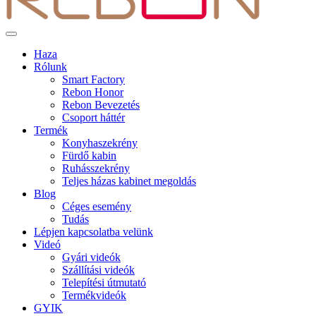
Haza
Rólunk
Smart Factory
Rebon Honor
Rebon Bevezetés
Csoport háttér
Termék
Konyhaszekrény
Fürdő kabin
Ruhásszekrény
Teljes házas kabinet megoldás
Blog
Céges esemény
Tudás
Lépjen kapcsolatba velünk
Videó
Gyári videók
Szállítási videók
Telepítési útmutató
Termékvideók
GYIK