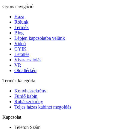
Gyors navigáció
Haza
Rólunk
Termék
Blog
Lépjen kapcsolatba velünk
Videó
GYIK
Letöltés
Visszacsatolás
VR
Oldaltérkép
Termék kategória
Konyhaszekrény
Fürdő kabin
Ruhásszekrény
Teljes házas kabinet megoldás
Kapcsolat
Telefon Szám