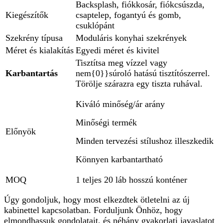
Backsplash, fiókkosár, fiókcsúszda,
Kiegészítők
csaptelep, fogantyú és gomb,
csuklópánt
Szekrény típusa
Moduláris konyhai szekrények
Méret és kialakítás
Egyedi méret és kivitel
Tisztítsa meg vízzel vagy
Karbantartás
nem{0}}súroló hatású tisztítószerrel.
Törölje szárazra egy tiszta ruhával.
Kiváló minőség/ár arány
Minőségi termék
Előnyök
Minden tervezési stílushoz illeszkedik
Könnyen karbantartható
MOQ
1 teljes 20 láb hosszú konténer
Úgy gondoljuk, hogy most elkezdtek ötletelni az új
kabinettel kapcsolatban. Forduljunk Önhöz, hogy
elmondhassuk gondolatait, és néhány gyakorlati javaslatot