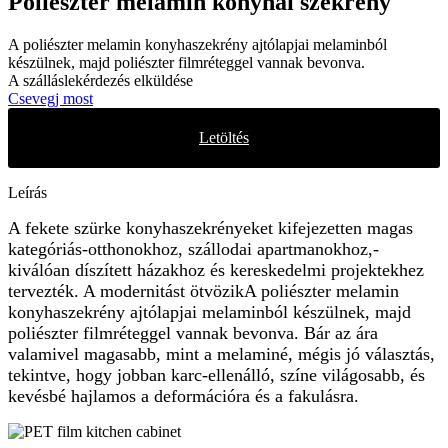
Poliészter melamin konyhai szekrény
A poliészter melamin konyhaszekrény ajtólapjai melaminból
készülnek, majd poliészter filmréteggel vannak bevonva.
A szálláslekérdezés elküldése
Csevegj most
Letöltés
Leírás
A fekete szürke konyhaszekrényeket kifejezetten magas
kategóriás-otthonokhoz, szállodai apartmanokhoz,-
kiválóan díszített házakhoz és kereskedelmi projektekhez
tervezték. A modernitást ötvözik
A poliészter melamin
konyhaszekrény ajtólapjai melaminból készülnek, majd
poliészter filmréteggel vannak bevonva. Bár az ára
valamivel magasabb, mint a melaminé, mégis jó választás,
tekintve, hogy jobban karc-ellenálló, színe világosabb, és
kevésbé hajlamos a deformációra és a fakulásra.