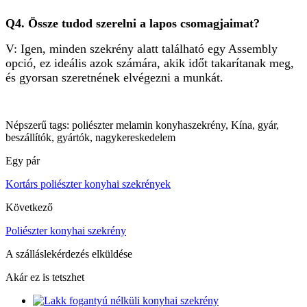
Q4. Össze tudod szerelni a lapos csomagjaimat?
V: Igen, minden szekrény alatt található egy Assembly
opció, ez ideális azok számára, akik időt takarítanak meg,
és gyorsan szeretnének elvégezni a munkát.
Népszerű tags: poliészter melamin konyhaszekrény, Kína, gyár,
beszállítók, gyártók, nagykereskedelem
Egy pár
Kortárs poliészter konyhai szekrények
Következő
Poliészter konyhai szekrény
A szálláslekérdezés elküldése
Akár ez is tetszhet