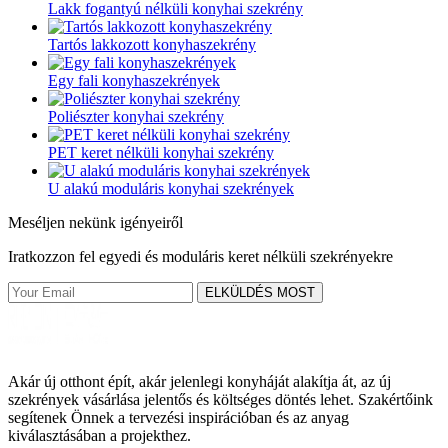
Lakk fogantyú nélküli konyhai szekrény
Tartós lakkozott konyhaszekrény
Egy fali konyhaszekrények
Poliészter konyhai szekrény
PET keret nélküli konyhai szekrény
U alakú moduláris konyhai szekrények
Meséljen nekünk igényeiről
Iratkozzon fel egyedi és moduláris keret nélküli szekrényekre
ELKÜLDÉS MOST
Akár új otthont épít, akár jelenlegi konyháját alakítja át, az új
szekrények vásárlása jelentős és költséges döntés lehet. Szakértőink
segítenek Önnek a tervezési inspirációban és az anyag
kiválasztásában a projekthez.