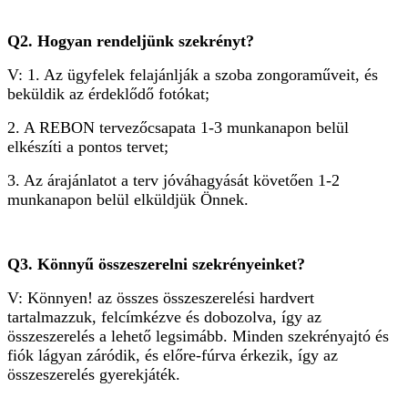
Q2. Hogyan rendeljünk szekrényt?
V: 1. Az ügyfelek felajánlják a szoba zongoraműveit, és
beküldik az érdeklődő fotókat;
2. A REBON tervezőcsapata 1-3 munkanapon belül
elkészíti a pontos tervet;
3. Az árajánlatot a terv jóváhagyását követően 1-2
munkanapon belül elküldjük Önnek.
Q3. Könnyű összeszerelni szekrényeinket?
V: Könnyen! az összes összeszerelési hardvert
tartalmazzuk, felcímkézve és dobozolva, így az
összeszerelés a lehető legsimább. Minden szekrényajtó és
fiók lágyan záródik, és előre-fúrva érkezik, így az
összeszerelés gyerekjáték.