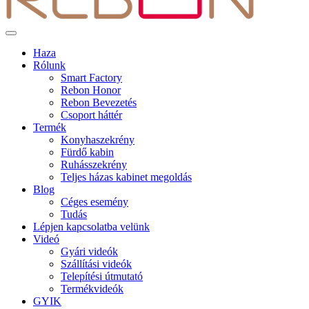
Haza
Rólunk
Smart Factory
Rebon Honor
Rebon Bevezetés
Csoport háttér
Termék
Konyhaszekrény
Fürdő kabin
Ruhásszekrény
Teljes házas kabinet megoldás
Blog
Céges esemény
Tudás
Lépjen kapcsolatba velünk
Videó
Gyári videók
Szállítási videók
Telepítési útmutató
Termékvideók
GYIK