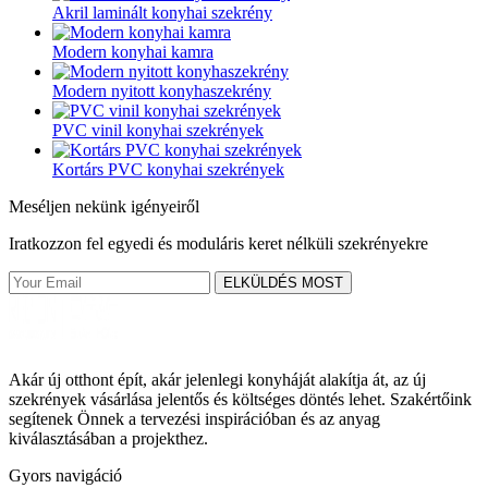
Akril laminált konyhai szekrény
Modern konyhai kamra
Modern nyitott konyhaszekrény
PVC vinil konyhai szekrények
Kortárs PVC konyhai szekrények
Meséljen nekünk igényeiről
Iratkozzon fel egyedi és moduláris keret nélküli szekrényekre
ELKÜLDÉS MOST
Akár új otthont épít, akár jelenlegi konyháját alakítja át, az új
szekrények vásárlása jelentős és költséges döntés lehet. Szakértőink
segítenek Önnek a tervezési inspirációban és az anyag
kiválasztásában a projekthez.
Gyors navigáció