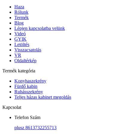
Haza
Rólunk
Termék
Blog
Lépjen kapcsolatba velünk
Videó
GYIK
Letöltés
Visszacsatolás
VR
Oldaltérkép
Termék kategória
Konyhaszekrény
Fürdő kabin
Ruhásszekrény
Teljes házas kabinet megoldás
Kapcsolat
Telefon Szám
plusz 8613732255713