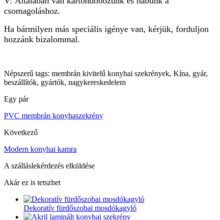
V: Általában van kartondobozunk és habunk a
csomagoláshoz.
Ha bármilyen más speciális igénye van, kérjük, forduljon
hozzánk bizalommal.
Népszerű tags: membrán kivitelű konyhai szekrények, Kína, gyár,
beszállítók, gyártók, nagykereskedelem
Egy pár
PVC membrán konyhaszekrény
Következő
Modern konyhai kamra
A szálláslekérdezés elküldése
Akár ez is tetszhet
Dekoratív fürdőszobai mosdókagyló