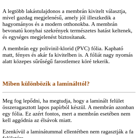
A legtöbb lakástulajdonos a membrán kivitelt választja,
mivel gazdag megjelenésű, amely jól illeszkedik a
hagyományos és a modern otthonokba. A membrán
bevonatú konyhai szekrények természetes hatást keltenek,
és egységes megjelenést biztosítanak.
A membrán egy polivinil-klorid (PVC) fólia. Kapható
matt, fényes és akár fa kivitelben is. A fóliát nagy nyomás
alatt közepes sűrűségű farostlemez köré tekerik.
Miben különbözik a laminálttól?
Meg fog lepődni, ha megtudja, hogy a laminált felület
összeragasztott lapos papírból készül. A membrán azonban
egy fólia. Ez azért fontos, mert a membrán esetében nem
kell aggódnia az élsávok miatt.
Ezenkívül a laminátummal ellentétben nem ragasztják a fa
felületére.