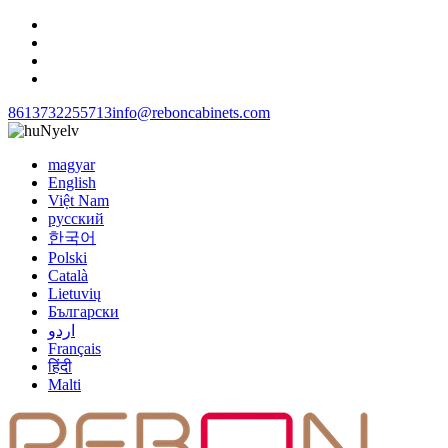
8613732255713
info@reboncabinets.com
Nyelv
magyar
English
Việt Nam
русский
한국어
Polski
Català
Lietuvių
Български
اردو
Français
हिंदी
Malti